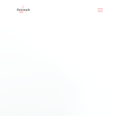
// _ea_al