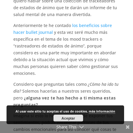
quiero hablar sobre una colección de trackeadores
de estados de ánimo que te darán un informe de tu
salud mental de una manera divertida.
Anteriormente te he contado
los beneficios sobre
hacer bullet journal
y esta vez seré mucho más
específica en el tema de los mood trackers o
“rastreadores de estados de ánimo”, porque
considero es una parte muy importante en abordar
debido a la situación actual que vivimos y cómo
muchas personas quieren saber cómo gestionar sus
emociones.
Considero que preguntas tales como
¿Cómo ha ido tu
día?
Solemos hacerlas a nuestros seres queridos,
pero
¿alguna vez te has hecho a ti misma estas
preguntas?
Al usar este sitio tu aceptas el uso de cookies.
más información
Imagina si esto lo hicieras a diario de exponer tus
Aceptar
sentimientos, podrás encontrar patrones de tus
Share This
cambios emocionales para así conocer qué cosas te