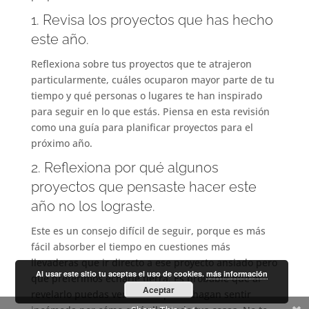
1. Revisa los proyectos que has hecho
este año.
Reflexiona sobre tus proyectos que te atrajeron
particularmente, cuáles ocuparon mayor parte de tu
tiempo y qué personas o lugares te han inspirado
para seguir en lo que estás. Piensa en esta revisión
como una guía para planificar proyectos para el
próximo año.
2. Reflexiona por qué algunos
proyectos que pensaste hacer este
año no los lograste.
Este es un consejo difícil de seguir, porque es más
fácil absorber el tiempo en cuestiones más
llevaderas que ir directo a ese proyecto ansiado pero
Al usar este sitio tu aceptas el uso de cookies.
más información
que preferimos echarle tierra. Es probable que al
Aceptar
revelarlo puedas ver temas que te hagan sentir