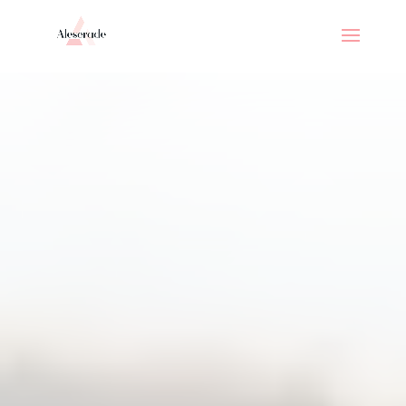
// _ea_al