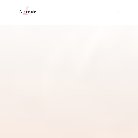
// _ea_al