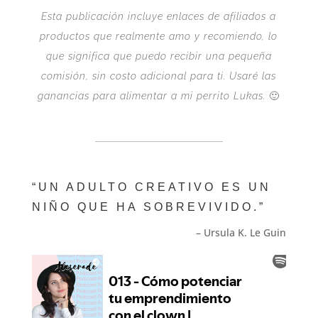
Esta publicación incluye enlaces de afiliados a
productos que realmente amo y recomiendo, lo
que significa que puedo recibir una pequeña
comisión, sin costo adicional para ti. Usaré las
ganancias para alimentar a mi perrito Lukas.
🙂
“UN ADULTO CREATIVO ES UN
NIÑO QUE HA SOBREVIVIDO.”
– Ursula K. Le Guin